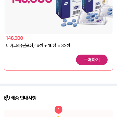
148,000
비아그라(판포장)16정 + 16정 = 32정
구매하기
📦️ 배송
안내사항
1