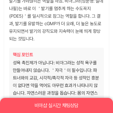
발기를 가라앉히는 역할을 하죠. 비아그라(성분명: 실데
나필)는 바로 이 ＇발기를 멈추게 하는 수도꼭지
(PDE5)＇를 일시적으로 잠그는 역할을 합니다. 그 결
과, 발기를 유발하는 cGMP가 더 오래, 더 높은 농도로
유지되면서 발기의 강직도와 지속력이 눈에 띄게 향상
되는 것입니다.
핵심 포인트
성욕 촉진제가 아닙니다: 비아그라는 성적 욕구를
만들어내지 않습니다. ＇자극＇이 필수입니다: 파
트너와의 교감, 시각적/촉각적 자극 등 성적인 흥분
이 없다면 약을 먹어도 아무런 효과가 나타나지 않
습니다. 자연스러운 과정을 돕습니다: 몸의 자연스
러운 발기 메커니즘을 ＇강화＇하고 ＇보조＇하는
비아샵 실시간 채팅상담
역할을 합니다.