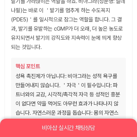
발기를 가라앉히는 역할을 하죠. 비아그라(성분명: 실데
나필)는 바로 이 ＇발기를 멈추게 하는 수도꼭지
(PDE5)＇를 일시적으로 잠그는 역할을 합니다. 그 결
과, 발기를 유발하는 cGMP가 더 오래, 더 높은 농도로
유지되면서 발기의 강직도와 지속력이 눈에 띄게 향상
되는 것입니다.
핵심 포인트
성욕 촉진제가 아닙니다: 비아그라는 성적 욕구를
만들어내지 않습니다. ＇자극＇이 필수입니다: 파
트너와의 교감, 시각적/촉각적 자극 등 성적인 흥분
이 없다면 약을 먹어도 아무런 효과가 나타나지 않
습니다. 자연스러운 과정을 돕습니다: 몸의 자연스
러운 발기 메커니즘을 ＇강화＇하고 ＇보조＇하는
비아샵 실시간 채팅상담
역할을 합니다.