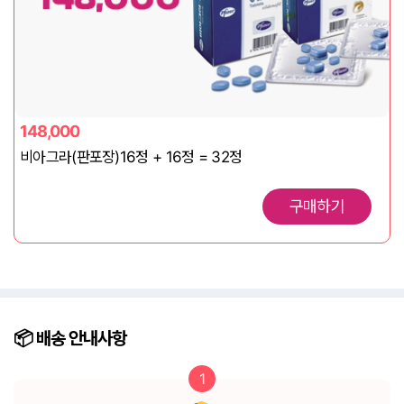
148,000
비아그라(판포장)16정 + 16정 = 32정
구매하기
📦️ 배송
안내사항
1